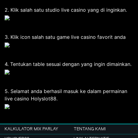
2. Klik salah satu studio live casino yang di inginkan.
3. Klik icon salah satu game live casino favorit anda
4. Tentukan table sesuai dengan yang ingin dimainkan.
5. Selamat anda berhasil masuk ke dalam permainan
live casino Holyslot88.
KALKULATOR MIX PARLAY
TENTANG KAMI