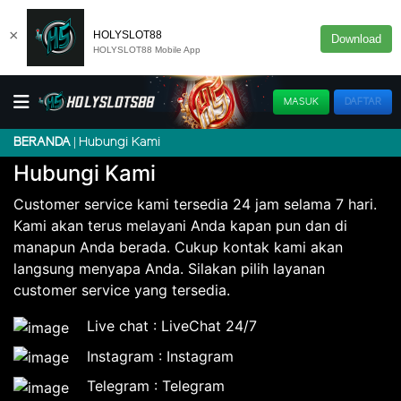
×
HOLYSLOT88
Download
HOLYSLOT88 Mobile App
MASUK
DAFTAR
Hubungi Kami
BERANDA
Hubungi Kami
Customer service kami tersedia 24 jam selama 7 hari.
Kami akan terus melayani Anda kapan pun dan di
manapun Anda berada. Cukup kontak kami akan
langsung menyapa Anda. Silakan pilih layanan
customer service yang tersedia.
Live chat : LiveChat 24/7
Instagram : Instagram
Telegram : Telegram